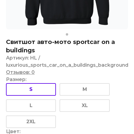
Свитшот авто-мото sportcar on a
buildings
Артикул
:
HL
/
luxurious_sports_car_on_a_buildings_background
Отзывов
:
0
Размер
:
S
M
L
XL
2XL
Цвет
: