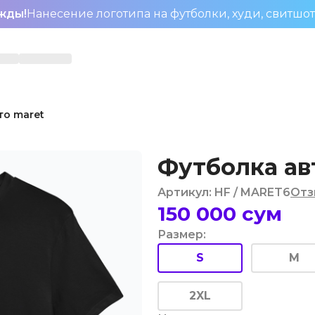
жды!
Нанесение логотипа на футболки, худи, свитшо
то maret
Футболка ав
Артикул
:
HF
/ MARET6
Отз
150 000
сум
Размер
:
S
M
2XL