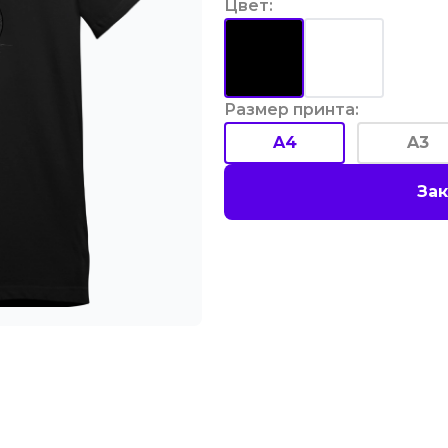
Цвет
:
Размер принта
:
A4
A3
Зак