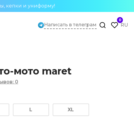
ты, кепки и униформу!
0
Написать в телеграм
RU
то-мото maret
ывов
:
0
L
XL