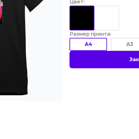
Цвет
:
Размер принта
:
A4
A3
Зак