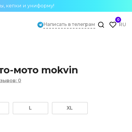
ты, кепки и униформу!
0
Написать в телеграм
RU
то-мото mokvin
зывов
:
0
L
XL