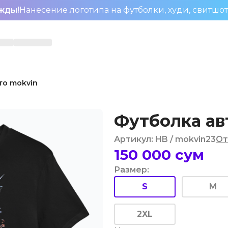
жды!
Нанесение логотипа на футболки, худи, свитшо
то mokvin
Футболка ав
Артикул
:
HB
/ mokvin23
От
150 000
сум
Размер
:
S
M
2XL