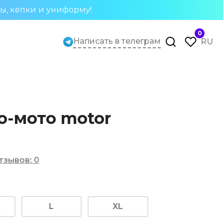
ты, кепки и униформу!
0
Написать в телеграм
RU
о-мото motor
тзывов
:
0
L
XL