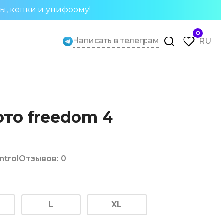
ты, кепки и униформу!
0
Написать в телеграм
RU
ото freedom 4
ntrol
Отзывов
:
0
L
XL