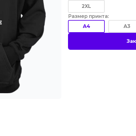
2XL
Размер принта
:
A4
A3
Зак