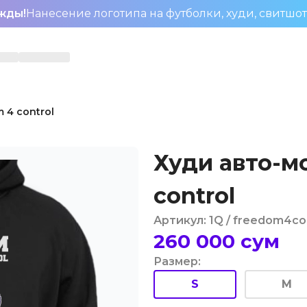
жды!
Нанесение логотипа на футболки, худи, свитшо
 4 control
Худи авто-м
control
Артикул
:
1Q
/ freedom4co
260 000
сум
Размер
:
S
M