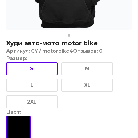
Худи авто-мото motor bike
Артикул
:
GY
/ motorbike4
Отзывов
:
0
Размер
:
S
M
L
XL
2XL
Цвет
: