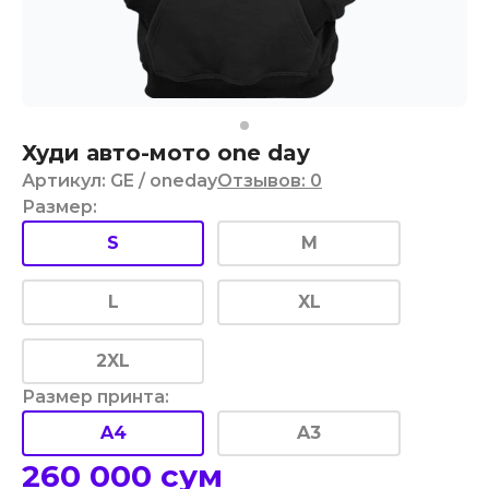
Худи авто-мото one day
Артикул
:
GE
/ oneday
Отзывов
:
0
Размер
:
S
M
L
XL
2XL
Размер принта
:
A4
A3
260 000
сум