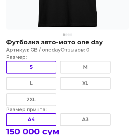
Футболка авто-мото one day
Артикул
:
GB
/ oneday
Отзывов
:
0
Размер
:
S
M
L
XL
2XL
Размер принта
:
A4
A3
150 000
сум