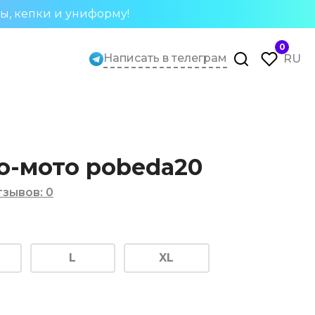
ты, кепки и униформу!
0
Написать в телеграм
RU
о-мото pobeda20
тзывов
:
0
L
XL