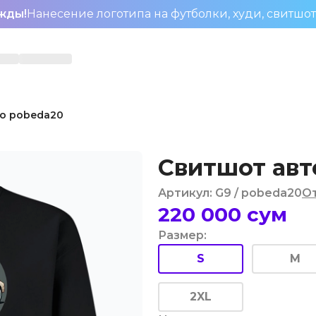
жды!
Нанесение логотипа на футболки, худи, свитшо
о pobeda20
Свитшот авт
Артикул
:
G9
/ pobeda20
О
220 000
сум
Размер
:
S
M
2XL