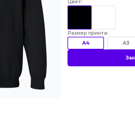
Цвет
:
Размер принта
:
A4
A3
Зак