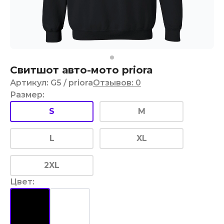
Свитшот авто-мото priora
Артикул
:
G5
/ priora
Отзывов
:
0
Размер
:
S
M
L
XL
2XL
Цвет
: