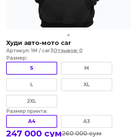
Худи авто-мото car
Артикул
:
1M
/ car3
Отзывов
:
0
Размер
:
S
M
L
XL
2XL
Размер принта
:
A4
A3
247 000
сум
260 000
сум