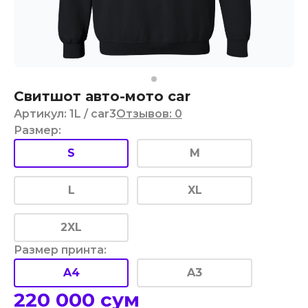
Свитшот авто-мото car
Артикул
:
1L
/ car3
Отзывов
:
0
Размер
:
S
M
L
XL
2XL
Размер принта
:
A4
A3
220 000
сум