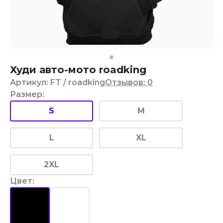
Худи авто-мото roadking
Артикул
:
FT
/ roadking
Отзывов
:
0
Размер
:
S
M
L
XL
2XL
Цвет
: