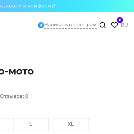
ты, кепки и униформу!
0
Написать в телеграм
RU
о-мото
Отзывов
:
0
L
XL