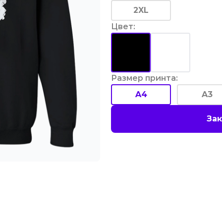
2XL
Цвет
:
Размер принта
:
A4
A3
Зак