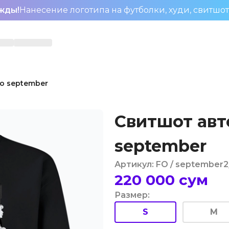
жды!
Нанесение логотипа на футболки, худи, свитшо
о september
Свитшот авт
september
Артикул
:
FO
/ september2
220 000
сум
Размер
:
S
M