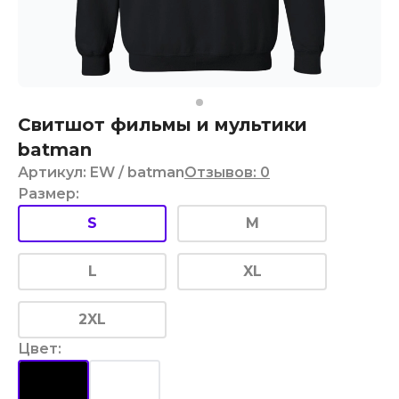
Свитшот фильмы и мультики
batman
Артикул
:
EW
/ batman
Отзывов
:
0
Размер
:
S
M
L
XL
2XL
Цвет
: