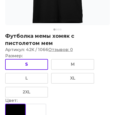
Футболка мемы хомяк с
пистолетом мем
Артикул
:
42K
/ 1066
Отзывов
:
0
Размер
:
S
M
L
XL
2XL
Цвет
: