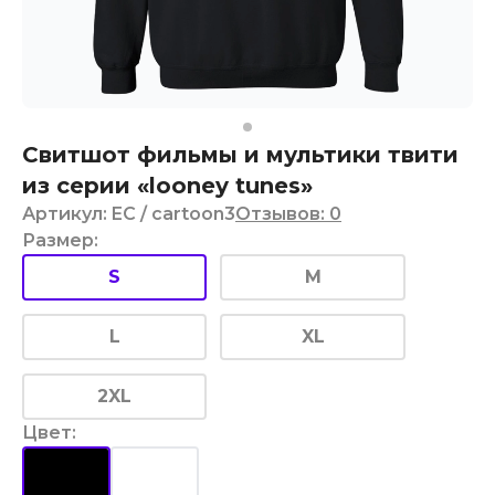
Свитшот фильмы и мультики твити
из серии «looney tunes»
Артикул
:
EC
/ cartoon3
Отзывов
:
0
Размер
:
S
M
L
XL
2XL
Цвет
: