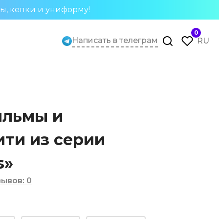
ты, кепки и униформу!
0
Написать в телеграм
RU
ильмы и
ити из серии
s»
зывов
:
0