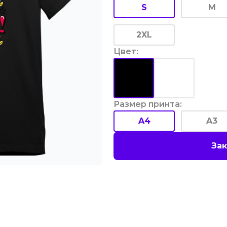
S
M
2XL
Цвет
:
Размер принта
:
A4
A3
Зак