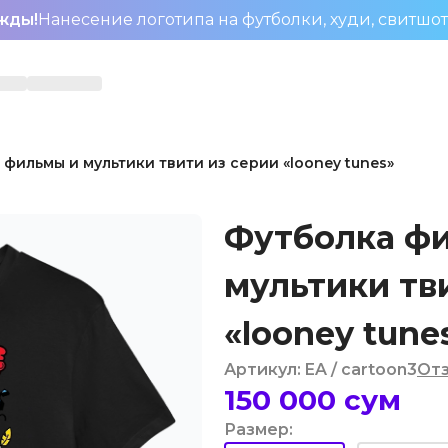
жды!
Нанесение логотипа на футболки, худи, свитшо
фильмы и мультики твити из серии «looney tunes»
Футболка ф
мультики тв
«looney tune
Артикул
:
EA
/ cartoon3
От
150 000
сум
Размер
: