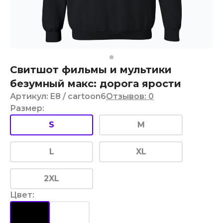
Свитшот фильмы и мультики
безумный макс: дорога ярости
Артикул
:
E8
/ cartoon6
Отзывов
:
0
Размер
:
S
M
L
XL
2XL
Цвет
: