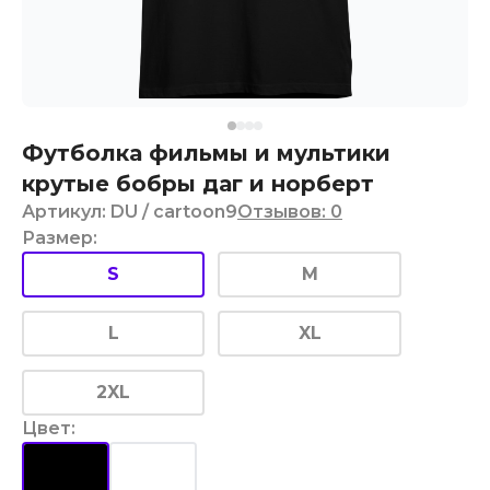
Футболка фильмы и мультики
крутые бобры даг и норберт
Артикул
:
DU
/ cartoon9
Отзывов
:
0
Размер
:
S
M
L
XL
2XL
Цвет
: