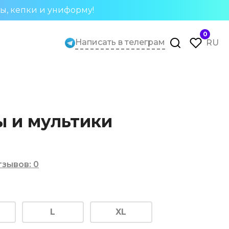
ты, кепки и униформу!
0
Написать в телеграм
RU
 и мультики
тзывов
:
0
L
XL