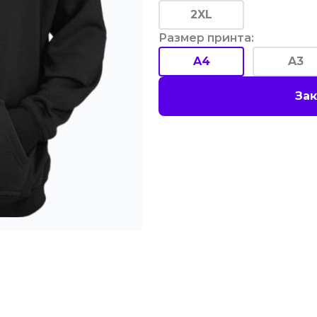
2XL
Размер принта
:
A4
A3
Зак