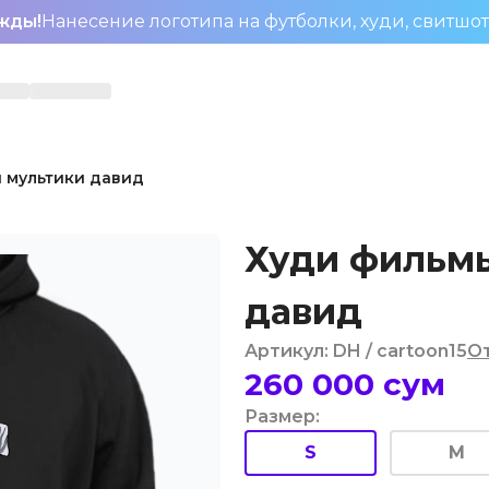
жды!
Нанесение логотипа на футболки, худи, свитшо
 мультики давид
Худи фильмы
давид
Артикул
:
DH
/ cartoon15
О
260 000
сум
Размер
:
S
M