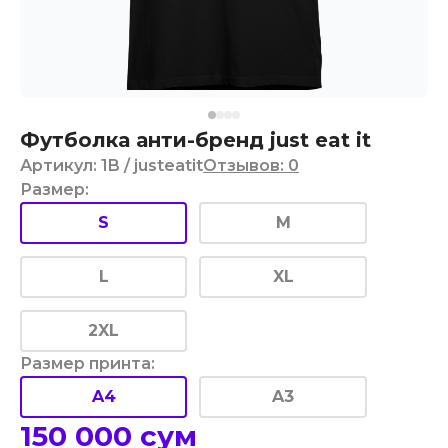
Футболка анти-бренд just eat it
Артикул
:
1B
/ justeatit
Отзывов
:
0
Размер
:
S
M
L
XL
2XL
Размер принта
:
A4
A3
150 000
сум