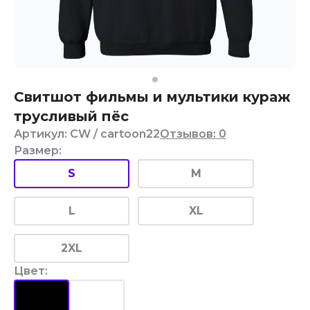
Свитшот фильмы и мультики кураж
трусливый пёс
Артикул
:
CW
/ cartoon22
Отзывов
:
0
Размер
:
S
M
L
XL
2XL
Цвет
: