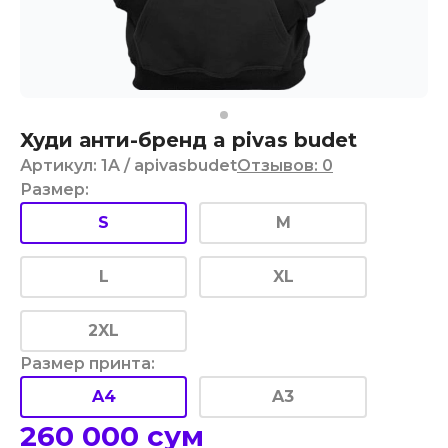
Худи анти-бренд a pivas budet
Артикул
:
1A
/ apivasbudet
Отзывов
:
0
Размер
:
S
M
L
XL
2XL
Размер принта
:
A4
A3
260 000
сум