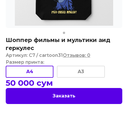
Шоппер фильмы и мультики аид
геркулес
Артикул
:
C7
/ cartoon31
Отзывов
:
0
Размер принта
:
A4
A3
50 000
сум
Заказать