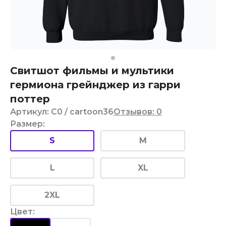
Свитшот фильмы и мультики
гермиона грейнджер из гарри
поттер
Артикул
:
C0
/ cartoon36
Отзывов
:
0
Размер
:
S
M
L
XL
2XL
Цвет
: