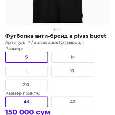
Футболка анти-бренд a pivas budet
Артикул
:
17
/ apivasbudet
Отзывов
:
1
Размер
:
S
M
L
XL
2XL
Размер принта
:
A4
A3
150 000
сум