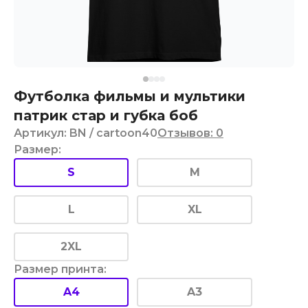
Футболка фильмы и мультики
патрик стар и губка боб
Артикул
:
BN
/ cartoon40
Отзывов
:
0
Размер
:
S
M
L
XL
2XL
Размер принта
:
A4
A3