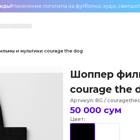
жды!
Нанесение логотипа на футболки, худи, свитшо
льмы и мультики courage the dog
Шоппер фил
courage the 
Артикул
:
BG
/ couragethe
50 000
сум
Цвет
: