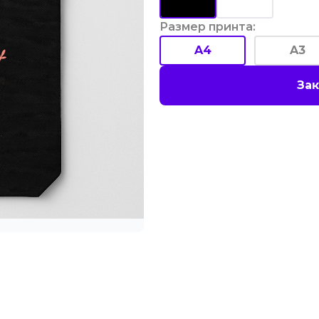
Размер принта
:
A4
A3
Зак