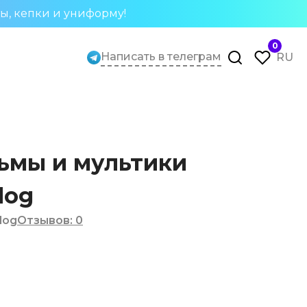
ты, кепки и униформу!
0
Написать в телеграм
RU
ьмы и мультики
dog
dog
Отзывов
:
0