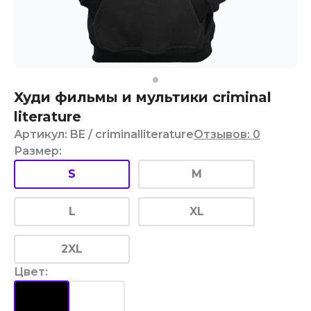
Худи фильмы и мультики criminal
literature
Артикул
:
BE
/ criminalliterature
Отзывов
:
0
Размер
:
S
M
L
XL
2XL
Цвет
: