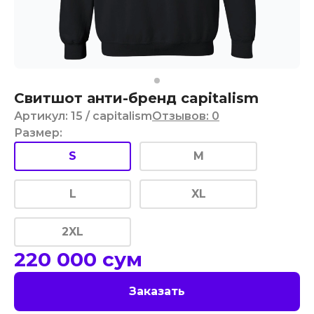
Свитшот анти-бренд capitalism
Артикул
:
15
/ capitalism
Отзывов
:
0
Размер
:
S
M
L
XL
2XL
220 000
сум
Заказать