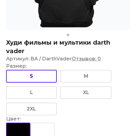
Худи фильмы и мультики darth
vader
Артикул
:
BA
/ DarthVader
Отзывов
:
0
Размер
:
S
M
L
XL
2XL
Цвет
: