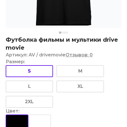
Футболка фильмы и мультики drive
movie
Артикул
:
AV
/ drivemovie
Отзывов
:
0
Размер
:
S
M
L
XL
2XL
Цвет
: