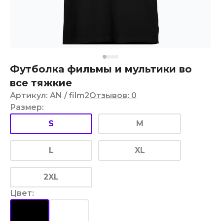
Футболка фильмы и мультики во
все тяжкие
Артикул
:
AN
/ film2
Отзывов
:
0
Размер
:
S
M
L
XL
2XL
Цвет
: