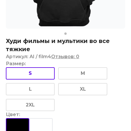
Худи фильмы и мультики во все
тяжкие
Артикул
:
AI
/ film4
Отзывов
:
0
Размер
:
S
M
L
XL
2XL
Цвет
: