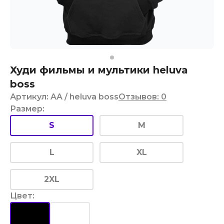
Худи фильмы и мультики heluva
boss
Артикул
:
AA
/ heluva boss
Отзывов
:
0
Размер
:
S
M
L
XL
2XL
Цвет
: