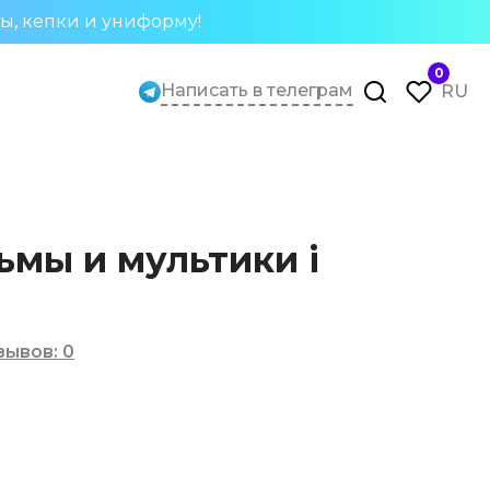
ты, кепки и униформу!
0
Написать в телеграм
RU
мы и мультики i
зывов
:
0