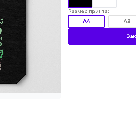
Размер принта
:
A4
A3
Зак