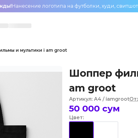
жды!
Нанесение логотипа на футболки, худи, свитшо
льмы и мультики i am groot
Шоппер филь
am groot
Артикул
:
A4
/ iamgroot
От
50 000
сум
Цвет
: