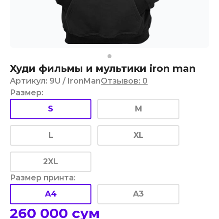
Худи фильмы и мультики iron man
Артикул
:
9U
/ IronMan
Отзывов
:
0
Размер
:
S
M
L
XL
2XL
Размер принта
:
A4
A3
260 000
сум