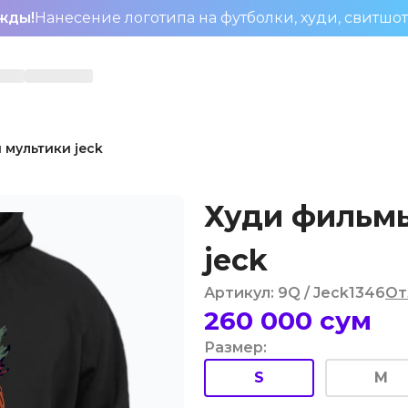
жды!
Нанесение логотипа на футболки, худи, свитшо
 мультики jeck
Худи фильмы
jeck
Артикул
:
9Q
/ Jeck1346
От
260 000
сум
Размер
:
S
M