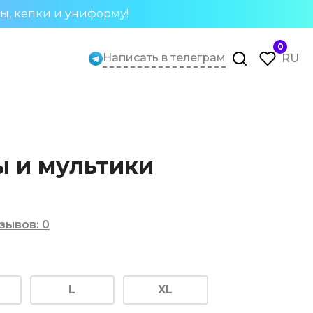
ты, кепки и униформу!
0
Написать в телеграм
RU
 и мультики
зывов
:
0
L
XL