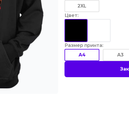
2XL
Цвет
:
Размер принта
:
A4
A3
Зак