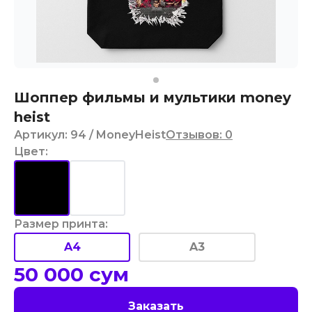
Шоппер фильмы и мультики money
heist
Артикул
:
94
/ MoneyHeist
Отзывов
:
0
Цвет
:
Размер принта
:
A4
A3
50 000
сум
Заказать