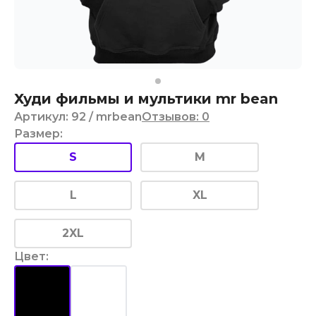
Худи фильмы и мультики mr bean
Артикул
:
92
/ mrbean
Отзывов
:
0
Размер
:
S
M
L
XL
2XL
Цвет
: