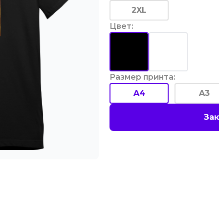
2XL
Цвет
:
Размер принта
:
A4
A3
Зак