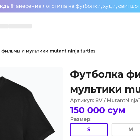
жды!
Нанесение логотипа на футболки, худи, свитшо
фильмы и мультики mutant ninja turtles
Футболка ф
мультики mut
Артикул
:
8V
/ MutantNinja
150 000
сум
Размер
:
S
M