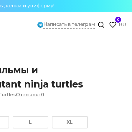
ты, кепки и униформу!
0
Написать в телеграм
RU
ильмы и
ant ninja turtles
Turtles
Отзывов
:
0
L
XL