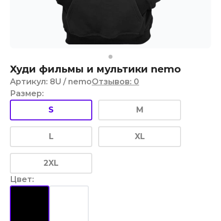
Худи фильмы и мультики nemo
Артикул
:
8U
/ nemo
Отзывов
:
0
Размер
:
S
M
L
XL
2XL
Цвет
: