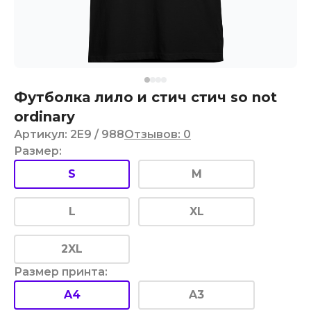
Футболка лило и стич стич so not
ordinary
Артикул
:
2E9
/ 988
Отзывов
:
0
Размер
:
S
M
L
XL
2XL
Размер принта
:
A4
A3