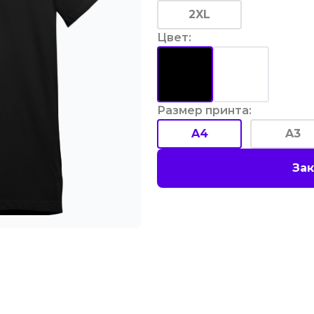
2XL
Цвет
:
Размер принта
:
A4
A3
Зак