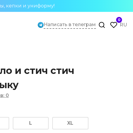
ты, кепки и униформу!
0
Написать в телеграм
RU
ло и стич стич
зыку
в
:
0
L
XL