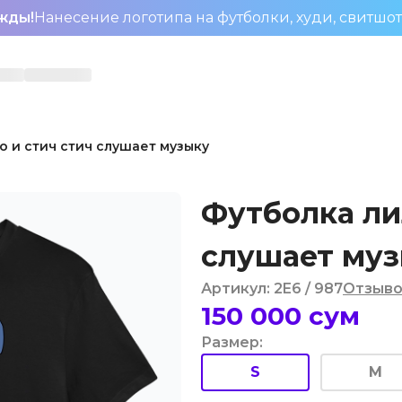
жды!
Нанесение логотипа на футболки, худи, свитшо
о и стич стич слушает музыку
Футболка ли
слушает му
Артикул
:
2E6
/ 987
Отзыво
150 000
сум
Размер
:
S
M