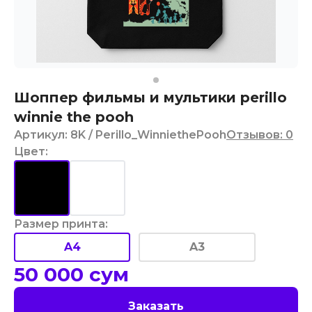
Шоппер фильмы и мультики perillo
winnie the pooh
Артикул
:
8K
/ Perillo_WinniethePooh
Отзывов
:
0
Цвет
:
Размер принта
:
A4
A3
50 000
сум
Заказать