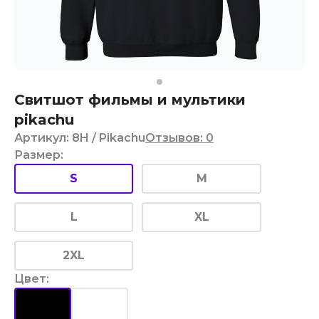
Свитшот фильмы и мультики
pikachu
Артикул
:
8H
/ Pikachu
Отзывов
:
0
Размер
:
S
M
L
XL
2XL
Цвет
: