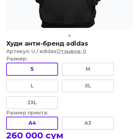
Худи анти-бренд adidas
Артикул
:
U
/ adidas
Отзывов
:
0
Размер
:
S
M
L
XL
2XL
Размер принта
:
A4
A3
260 000
сум