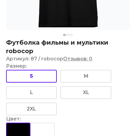
Футболка фильмы и мультики
robocop
Артикул
:
87
/ robocop
Отзывов
:
0
Размер
:
S
M
L
XL
2XL
Цвет
: