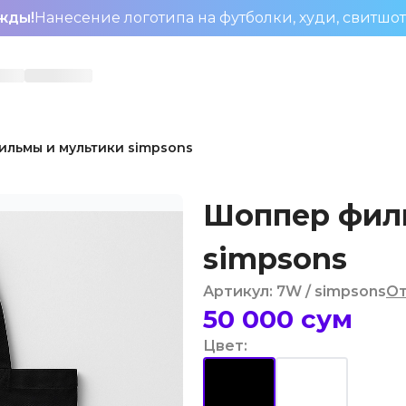
жды!
Нанесение логотипа на футболки, худи, свитшо
льмы и мультики simpsons
Шоппер фил
simpsons
Артикул
:
7W
/ simpsons
От
50 000
сум
Цвет
: