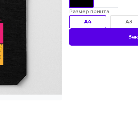
Размер принта
:
A4
A3
Зак