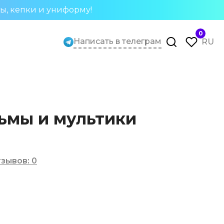
ты, кепки и униформу!
0
Написать в телеграм
RU
ьмы и мультики
зывов
:
0